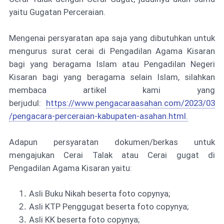
yaitu Gugatan Perceraian.
Mengenai persyaratan apa saja yang dibutuhkan untuk
mengurus surat cerai di Pengadilan Agama Kisaran
bagi yang beragama Islam atau Pengadilan Negeri
Kisaran bagi yang beragama selain Islam, silahkan
membaca artikel kami yang
berjudul:
https://www.pengacaraasahan.com/2023/03
/pengacara-perceraian-kabupaten-asahan.html.
Adapun persyaratan dokumen/berkas untuk
mengajukan Cerai Talak atau Cerai gugat di
Pengadilan Agama Kisaran yaitu:
Asli Buku Nikah beserta foto copynya;
Asli KTP Penggugat beserta foto copynya;
Asli KK beserta foto copynya;