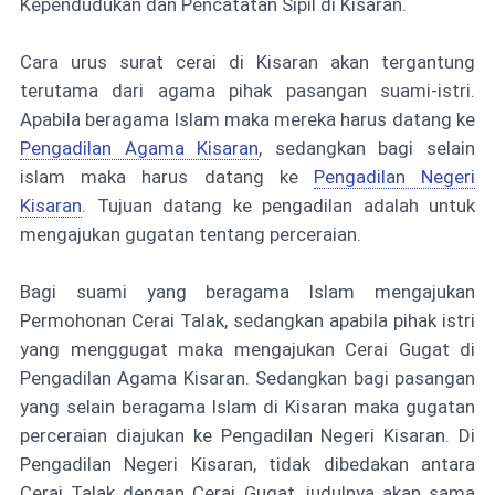
Kependudukan dan Pencatatan Sipil di Kisaran.
Cara urus surat cerai di Kisaran akan tergantung
terutama dari agama pihak pasangan suami-istri.
Apabila beragama Islam maka mereka harus datang ke
Pengadilan Agama Kisaran
, sedangkan bagi selain
islam maka harus datang ke
Pengadilan Negeri
Kisaran
. Tujuan datang ke pengadilan adalah untuk
mengajukan gugatan tentang perceraian.
Bagi suami yang beragama Islam mengajukan
Permohonan Cerai Talak, sedangkan apabila pihak istri
yang menggugat maka mengajukan Cerai Gugat di
Pengadilan Agama Kisaran. Sedangkan bagi pasangan
yang selain beragama Islam di Kisaran maka gugatan
perceraian diajukan ke Pengadilan Negeri Kisaran. Di
Pengadilan Negeri Kisaran, tidak dibedakan antara
Cerai Talak dengan Cerai Gugat, judulnya akan sama