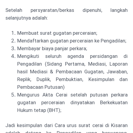
Setelah persyaratan/berkas dipenuhi, langkah
selanjutnya adalah:
Membuat surat gugatan perceraian;
Mendaftarkan gugatan perceraian ke Pengadilan;
Membayar biaya panjar perkara;
Mengikuti seluruh agenda persidangan di
Pengadilan (Sidang Pertama, Mediasi, Laporan
hasil Mediasi & Pembacaan Gugatan, Jawaban,
Replik, Duplik, Pembuktian, Kesimpulan dan
Pembacaan Putusan)
Mengurus Akta Cerai setelah putusan perkara
gugatan perceraian dinyatakan Berkekuatan
Hukum tetap (BHT);
Jadi kesimpulan dari Cara urus surat cerai di Kisaran