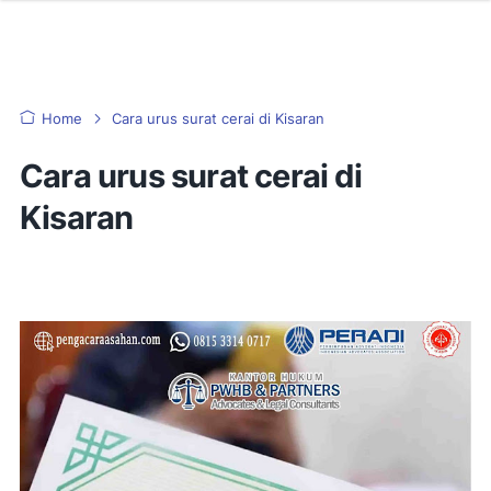
Home
Cara urus surat cerai di Kisaran
Cara urus surat cerai di
Kisaran